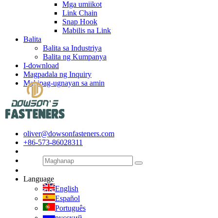
Mga umiikot
Link Chain
Snap Hook
Mabilis na Link
Balita
Balita sa Industriya
Balita ng Kumpanya
I-download
Magpadala ng Inquiry
Makipag-ugnayan sa amin
oliver@dowsonfasteners.com
+86-573-86028311
Language
English
Español
Português
русский