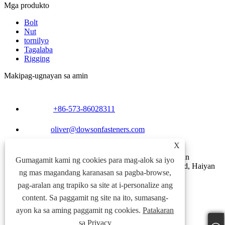
Mga produkto
Bolt
Nut
tornilyo
Tagalaba
Rigging
Makipag-ugnayan sa amin
+86-573-86028311
oliver@dowsonfasteners.com
X
North Gate Road, Pingshui Road, Chang'an
Gumagamit kami ng cookies para mag-alok sa iyo
Commercial Plaza, No. 1883 Chang'an North Road, Haiyan
ng mas magandang karanasan sa pagba-browse,
County, Jiaxing City, Zhejiang Province, China
pag-aralan ang trapiko sa site at i-personalize ang
Links
content. Sa paggamit ng site na ito, sumasang-
Sitemap
RSS
ayon ka sa aming paggamit ng cookies.
Patakaran
XML
sa Privacy