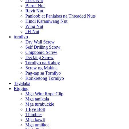
Lock Nut
Barrel Nut
Revit Nut
Panloob at Panlabas na Threaded Nuts
Hindi Karaniwang Nut
Wing Nut
2H Nut
tornilyo
Dry Wall Screw
Self Drilling Screw
Chipboard Screw
Decking Screw
Tornilyo na Kahoy
Screw ng Makina
Pag-tap sa Tornilyo
Konkretong Tornilyo
Tagalaba
Rigging
Mga Wire Rope Clip
Mga tanikala
Mga turnbuckle
1 Eye Bolt
Thimbles
Mga kawit
Mga umiikot