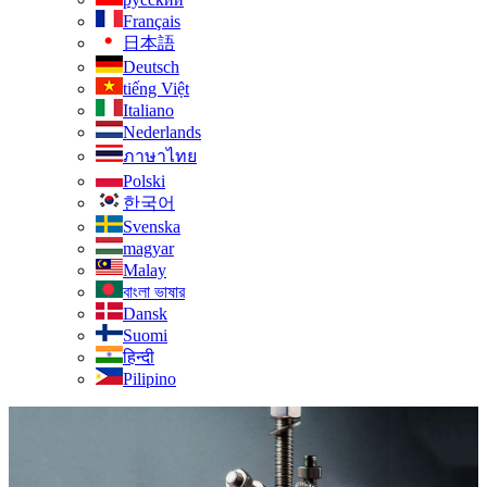
Français
日本語
Deutsch
tiếng Việt
Italiano
Nederlands
ภาษาไทย
Polski
한국어
Svenska
magyar
Malay
বাংলা ভাষার
Dansk
Suomi
हिन्दी
Pilipino