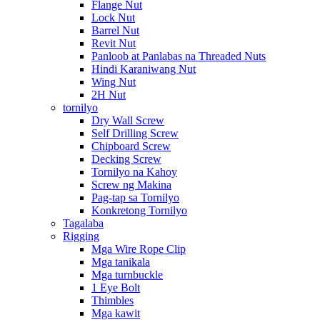
Flange Nut
Lock Nut
Barrel Nut
Revit Nut
Panloob at Panlabas na Threaded Nuts
Hindi Karaniwang Nut
Wing Nut
2H Nut
tornilyo
Dry Wall Screw
Self Drilling Screw
Chipboard Screw
Decking Screw
Tornilyo na Kahoy
Screw ng Makina
Pag-tap sa Tornilyo
Konkretong Tornilyo
Tagalaba
Rigging
Mga Wire Rope Clip
Mga tanikala
Mga turnbuckle
1 Eye Bolt
Thimbles
Mga kawit