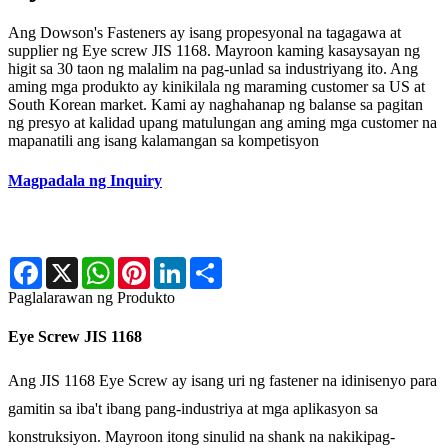
Ang Dowson's Fasteners ay isang propesyonal na tagagawa at
supplier ng Eye screw JIS 1168. Mayroon kaming kasaysayan ng
higit sa 30 taon ng malalim na pag-unlad sa industriyang ito. Ang
aming mga produkto ay kinikilala ng maraming customer sa US at
South Korean market. Kami ay naghahanap ng balanse sa pagitan
ng presyo at kalidad upang matulungan ang aming mga customer na
mapanatili ang isang kalamangan sa kompetisyon
Magpadala ng Inquiry
Facebook
X
WhatsApp
Pinterest
LinkedIn
Share
Paglalarawan ng Produkto
Eye Screw JIS 1168
Ang JIS 1168 Eye Screw ay isang uri ng fastener na idinisenyo para
gamitin sa iba't ibang pang-industriya at mga aplikasyon sa
konstruksiyon. Mayroon itong sinulid na shank na nakikipag-