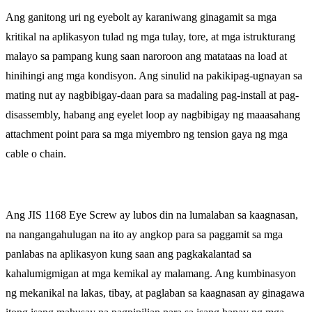
Ang ganitong uri ng eyebolt ay karaniwang ginagamit sa mga
kritikal na aplikasyon tulad ng mga tulay, tore, at mga istrukturang
malayo sa pampang kung saan naroroon ang matataas na load at
hinihingi ang mga kondisyon. Ang sinulid na pakikipag-ugnayan sa
mating nut ay nagbibigay-daan para sa madaling pag-install at pag-
disassembly, habang ang eyelet loop ay nagbibigay ng maaasahang
attachment point para sa mga miyembro ng tension gaya ng mga
cable o chain.
Ang JIS 1168 Eye Screw ay lubos din na lumalaban sa kaagnasan,
na nangangahulugan na ito ay angkop para sa paggamit sa mga
panlabas na aplikasyon kung saan ang pagkakalantad sa
kahalumigmigan at mga kemikal ay malamang. Ang kumbinasyon
ng mekanikal na lakas, tibay, at paglaban sa kaagnasan ay ginagawa