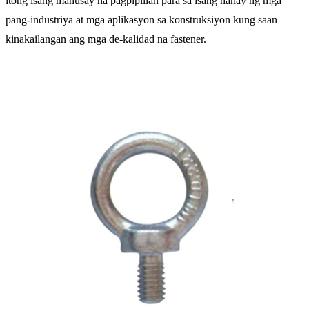
itong isang mahusay na pagpipilian para sa isang hanay ng mga
pang-industriya at mga aplikasyon sa konstruksiyon kung saan
kinakailangan ang mga de-kalidad na fastener.