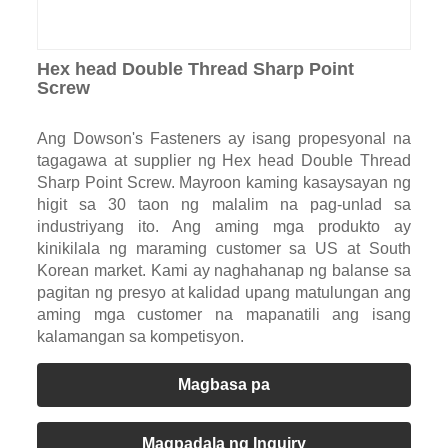
Hex head Double Thread Sharp Point
Screw
Ang Dowson's Fasteners ay isang propesyonal na
tagagawa at supplier ng Hex head Double Thread
Sharp Point Screw. Mayroon kaming kasaysayan ng
higit sa 30 taon ng malalim na pag-unlad sa
industriyang ito. Ang aming mga produkto ay
kinikilala ng maraming customer sa US at South
Korean market. Kami ay naghahanap ng balanse sa
pagitan ng presyo at kalidad upang matulungan ang
aming mga customer na mapanatili ang isang
kalamangan sa kompetisyon.
Magbasa pa
Magpadala ng Inquiry