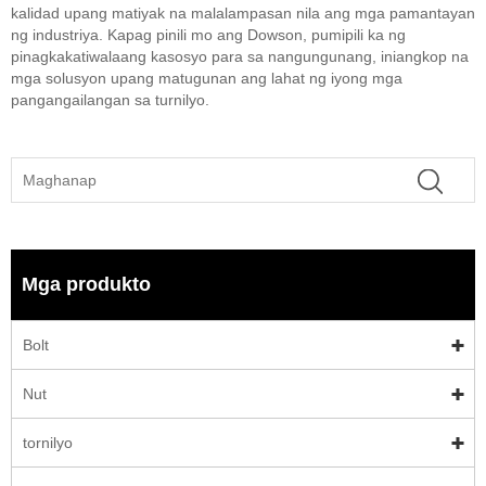
kalidad upang matiyak na malalampasan nila ang mga pamantayan
ng industriya. Kapag pinili mo ang Dowson, pumipili ka ng
pinagkakatiwalaang kasosyo para sa nangungunang, iniangkop na
mga solusyon upang matugunan ang lahat ng iyong mga
pangangailangan sa turnilyo.
Mga produkto
Bolt
Nut
tornilyo