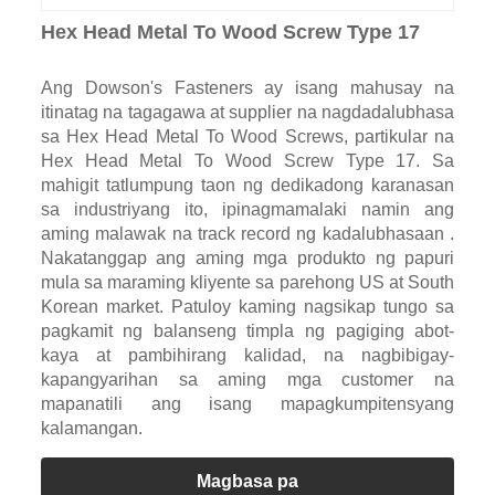
Hex Head Metal To Wood Screw Type 17
Ang Dowson's Fasteners ay isang mahusay na
itinatag na tagagawa at supplier na nagdadalubhasa
sa Hex Head Metal To Wood Screws, partikular na
Hex Head Metal To Wood Screw Type 17. Sa
mahigit tatlumpung taon ng dedikadong karanasan
sa industriyang ito, ipinagmamalaki namin ang
aming malawak na track record ng kadalubhasaan .
Nakatanggap ang aming mga produkto ng papuri
mula sa maraming kliyente sa parehong US at South
Korean market. Patuloy kaming nagsikap tungo sa
pagkamit ng balanseng timpla ng pagiging abot-
kaya at pambihirang kalidad, na nagbibigay-
kapangyarihan sa aming mga customer na
mapanatili ang isang mapagkumpitensyang
kalamangan.
Magbasa pa