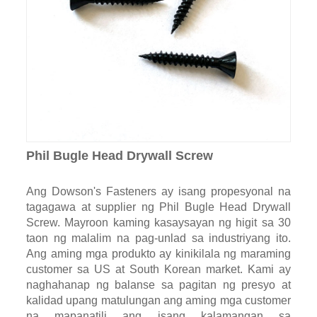
Phil Bugle Head Drywall Screw
Ang Dowson's Fasteners ay isang propesyonal na
tagagawa at supplier ng Phil Bugle Head Drywall
Screw. Mayroon kaming kasaysayan ng higit sa 30
taon ng malalim na pag-unlad sa industriyang ito.
Ang aming mga produkto ay kinikilala ng maraming
customer sa US at South Korean market. Kami ay
naghahanap ng balanse sa pagitan ng presyo at
kalidad upang matulungan ang aming mga customer
na mapanatili ang isang kalamangan sa