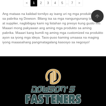
<
1
2
3
4
5
...
7
>
Ang mataas na kalidad tornilyo ay isang uri ng mga produkto mula
sa pabrika ng Dowson. Bilang isa sa mga nangungunang tagagawa
at supplier, nagbibigay kami ng listahan ng presyo kung gusto mo.
Maaari mong pakyawan ang aming mga produkto sa aming
pabrika. Maaari kang bumili ng aming mga customized na produkto
ayon sa iyong mga ideya. Taos-puso kaming umaasa na maging
iyong maaasahang pangmatagalang kasosyo sa negosyo!