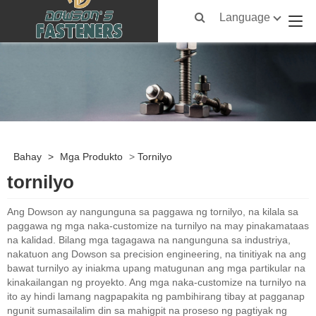
Language
Bahay
>
Mga Produkto
>
Tornilyo
tornilyo
Ang Dowson ay nangunguna sa paggawa ng tornilyo, na kilala sa
paggawa ng mga naka-customize na turnilyo na may pinakamataas
na kalidad. Bilang mga tagagawa na nangunguna sa industriya,
nakatuon ang Dowson sa precision engineering, na tinitiyak na ang
bawat turnilyo ay iniakma upang matugunan ang mga partikular na
kinakailangan ng proyekto. Ang mga naka-customize na turnilyo na
ito ay hindi lamang nagpapakita ng pambihirang tibay at pagganap
ngunit sumasailalim din sa mahigpit na proseso ng pagtiyak ng