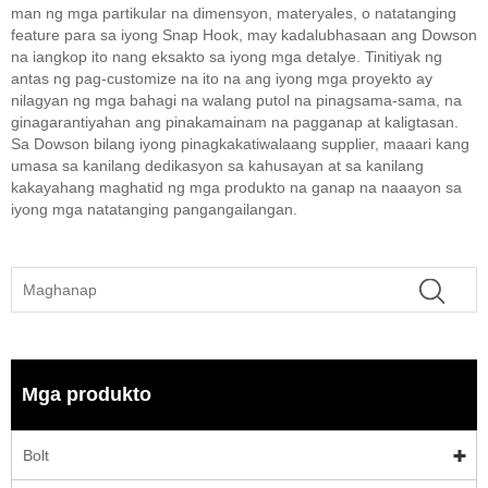
man ng mga partikular na dimensyon, materyales, o natatanging
feature para sa iyong Snap Hook, may kadalubhasaan ang Dowson
na iangkop ito nang eksakto sa iyong mga detalye. Tinitiyak ng
antas ng pag-customize na ito na ang iyong mga proyekto ay
nilagyan ng mga bahagi na walang putol na pinagsama-sama, na
ginagarantiyahan ang pinakamainam na pagganap at kaligtasan.
Sa Dowson bilang iyong pinagkakatiwalaang supplier, maaari kang
umasa sa kanilang dedikasyon sa kahusayan at sa kanilang
kakayahang maghatid ng mga produkto na ganap na naaayon sa
iyong mga natatanging pangangailangan.
Mga produkto
Bolt