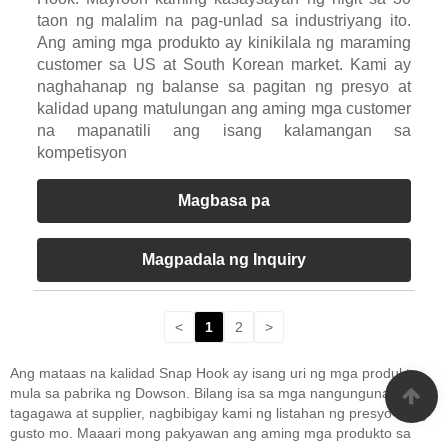
taon ng malalim na pag-unlad sa industriyang ito.
Ang aming mga produkto ay kinikilala ng maraming
customer sa US at South Korean market. Kami ay
naghahanap ng balanse sa pagitan ng presyo at
kalidad upang matulungan ang aming mga customer
na mapanatili ang isang kalamangan sa
kompetisyon
Magbasa pa
Magpadala ng Inquiry
<
1
2
>
Ang mataas na kalidad Snap Hook ay isang uri ng mga produkto
mula sa pabrika ng Dowson. Bilang isa sa mga nangungunang
tagagawa at supplier, nagbibigay kami ng listahan ng presyo kung
gusto mo. Maaari mong pakyawan ang aming mga produkto sa