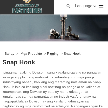
Language
Bahay
>
Mga Produkto
>
Rigging
>
Snap Hook
Snap Hook
Ipinagmamalaki ng Dowson, isang kagalang-galang na pangalan
sa mga supplier, ang malawak na imbentaryo ng mga pang-
industriyang bahagi, kabilang ang maraming nalalaman na Snap
Hook. Kilala sa kanilang hindi natitinag na pangako sa kalidad at
katumpakan, ang Dowson ay patuloy na nakakatugon at
lumalampas sa mga pamantayan ng industriya. Ang tunay na
nagpapakilala sa Dowson ay ang kanilang kahusayan sa
pagbibigay ng mga customized na solusyon. Nangangailangan ka