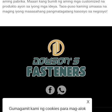
aming pabrika. Maaari kang bumili ng aming mga customized na
produkto ayon sa iyong mga ideya. Taos-puso kaming umaasa na
maging iyong maaasahang pangmatagalang kasosyo sa negosyo!
X
Gumagamit kami ng cookies para mag-alok