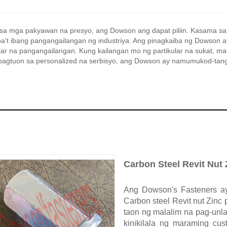
 sa mga pakyawan na presyo, ang Dowson ang dapat piliin. Kasama s
ba't ibang pangangailangan ng industriya. Ang pinagkaiba ng Dowson 
ar na pangangailangan. Kung kailangan mo ng partikular na sukat, ma
pagtuon sa personalized na serbisyo, ang Dowson ay namumukod-tangi
Carbon Steel Revit Nut 
Ang Dowson's Fasteners ay
Carbon steel Revit nut Zinc
taon ng malalim na pag-unla
kinikilala ng maraming cu