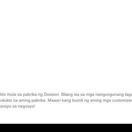
ukto mula sa pabrika ng Dowson. Bilang isa sa mga nangungunang tagag
ukto sa aming pabrika. Maaari kang bumili ng aming mga customized
sosyo sa negosyo!