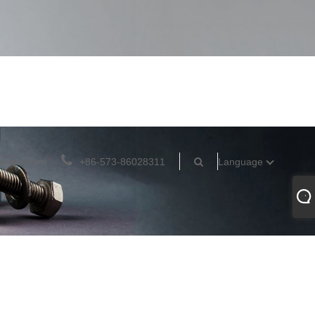
teners.com
+86-573-86028311
Language