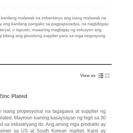
a kanilang malawak na imbentaryo ang isang malawak na
ay ang kanilang pangako sa pagpapasadya, na nagbibigay-
teryal, o tapusin, maaaring magbigay ng solusyon ang
 bilang ang ginustong supplier para sa mga negosyong
View as
Zinc Plated
 isang propesyonal na tagagawa at supplier ng
 plated. Mayroon kaming kasaysayan ng higit sa 30
d sa industriyang ito. Ang aming mga produkto ay
stomer sa US at South Korean market. Kami ay