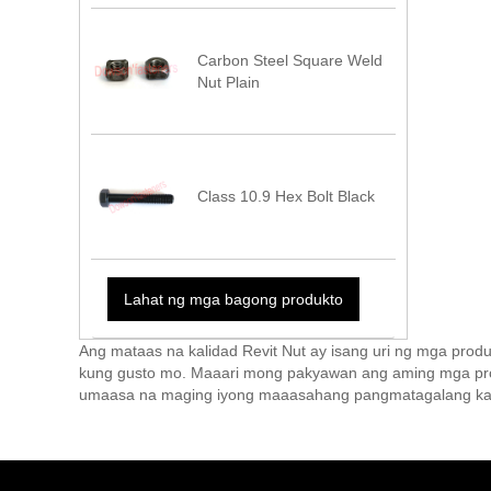
Carbon Steel Square Weld
Nut Plain
Class 10.9 Hex Bolt Black
Lahat ng mga bagong produkto
Ang mataas na kalidad Revit Nut ay isang uri ng mga prod
kung gusto mo. Maaari mong pakyawan ang aming mga prod
umaasa na maging iyong maaasahang pangmatagalang ka