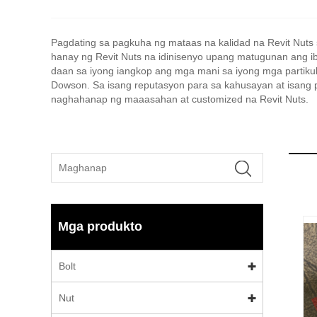
Pagdating sa pagkuha ng mataas na kalidad na Revit Nuts
hanay ng Revit Nuts na idinisenyo upang matugunan ang i
daan sa iyong iangkop ang mga mani sa iyong mga partikul
Dowson. Sa isang reputasyon para sa kahusayan at isang 
naghahanap ng maaasahan at customized na Revit Nuts.
Mga produkto
Bolt
Nut