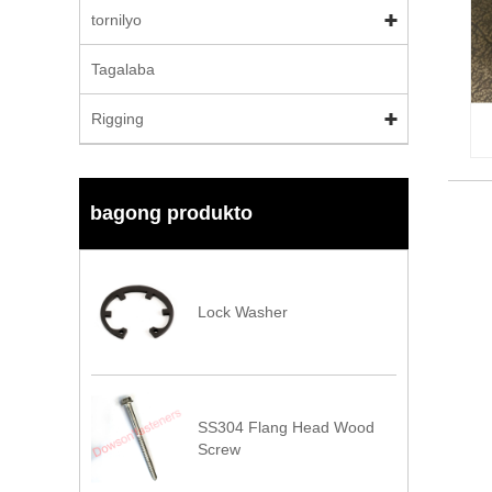
tornilyo
Tagalaba
Rigging
bagong produkto
Lock Washer
SS304 Flang Head Wood
Screw