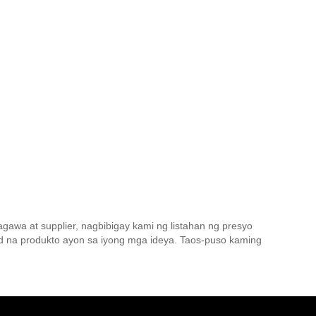
awa at supplier, nagbibigay kami ng listahan ng presyo
 na produkto ayon sa iyong mga ideya. Taos-puso kaming