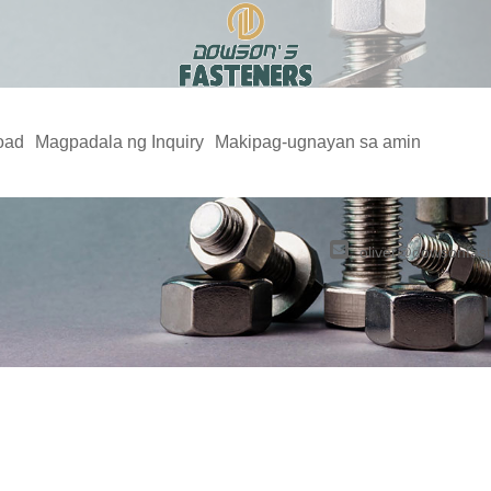
oad
Magpadala ng Inquiry
Makipag-ugnayan sa amin
oliver@dowsonfas