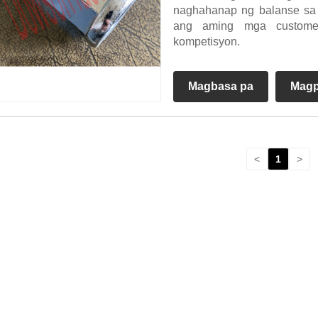
naghahanap ng balanse sa 
ang aming mga custome
kompetisyon.
Magbasa pa
Magp
<
1
>