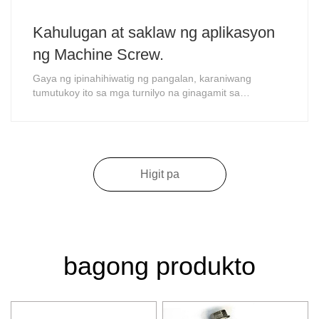
Kahulugan at saklaw ng aplikasyon
ng Machine Screw.
Gaya ng ipinahihiwatig ng pangalan, karaniwang
tumutukoy ito sa mga turnilyo na ginagamit sa
kagamitang mekanikal. Ito ay karaniwang ang
sistemang panukat at ang sistemang British, ang
sistemang Amerikano....
Higit pa
bagong produkto