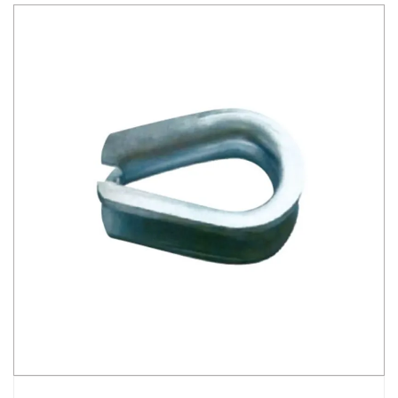
ilang mga senaryo ng aplikasyon. Ang sumusunod ay
isang pagpapakilala sa Hook Head Bo......