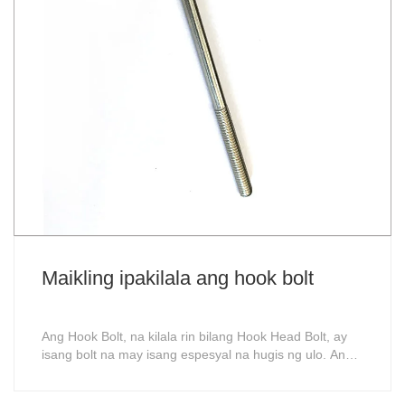
Maikling ipakilala ang hook bolt
Ang Hook Bolt, na kilala rin bilang Hook Head Bolt, ay
isang bolt na may isang espesyal na hugis ng ulo. Ang
ulo nito ay karaniwang hugis-hook. Ang disenyo na ito
ay nagbibigay nito ng mga natatanging pakinabang sa