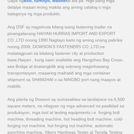
Gaya ng
bolt, turnilyo, washer
at iba pa. Higit pang mga
detalye maaari mong makita ang aming catalog o mga
kategorya ng mga produkto.
Ang DSF ay nagsimula bilang isang fastening trader na
pinangalanang HAIYAN HURRAS IMPORT AND EXPORT
CO.,LTD noong 1990.Nagtayo kami ng aming unang pabrika
noong 2008, DOWSON'S FASTENERS CO.,LTD,na
matatagpuan sa kilalang fastener city at production
base,Haiyan , kung saan available ang Hangzhou Bay Cross-
sea Bridge at tinatangkilik ang sobrang maginhawang
transportasyon, maaaring maihatid ang mga container
shipment sa SHANGHAI o sa NINGBO port nang maayos at
mabilis.
Ang planta ng Dowson ay sumasaklaw sa landspace na 6,500
square meters, na nilagyan ng mga advanced na pasilidad sa
produksyon, mga tool at testing equipments.i.e. forging bolt
machine, threading machine, hot heading bolt machine, cold-
forging nut machine, hot forging nut machine, automatic
punching machine, Vikers Hardness Tester at Tensile Testing