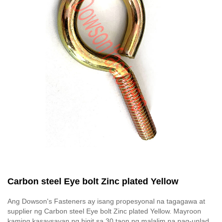
Carbon steel Eye bolt Zinc plated Yellow
Ang Dowson's Fasteners ay isang propesyonal na tagagawa at
supplier ng Carbon steel Eye bolt Zinc plated Yellow. Mayroon
kaming kasaysayan ng higit sa 30 taon ng malalim na pag-unlad