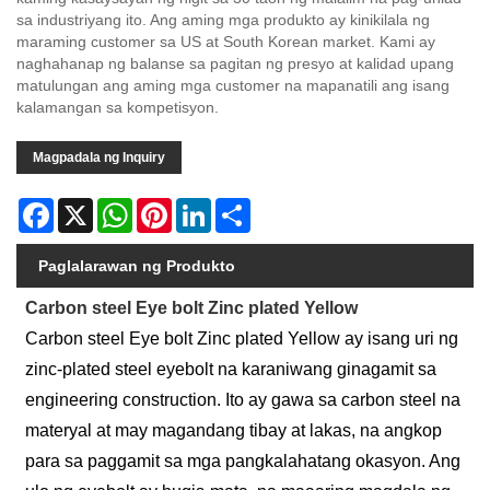
sa industriyang ito. Ang aming mga produkto ay kinikilala ng
maraming customer sa US at South Korean market. Kami ay
naghahanap ng balanse sa pagitan ng presyo at kalidad upang
matulungan ang aming mga customer na mapanatili ang isang
kalamangan sa kompetisyon.
Magpadala ng Inquiry
Facebook
X
WhatsApp
Pinterest
LinkedIn
Share
Paglalarawan ng Produkto
Carbon steel Eye bolt Zinc plated Yellow
Carbon steel Eye bolt Zinc plated Yellow ay isang uri ng
zinc-plated steel eyebolt na karaniwang ginagamit sa
engineering construction. Ito ay gawa sa carbon steel na
materyal at may magandang tibay at lakas, na angkop
para sa paggamit sa mga pangkalahatang okasyon. Ang