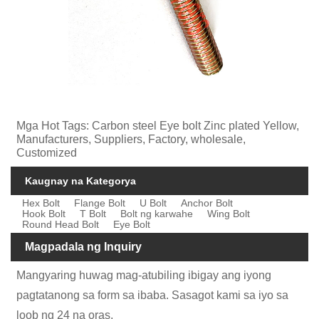
Mga Hot Tags: Carbon steel Eye bolt Zinc plated Yellow,
Manufacturers, Suppliers, Factory, wholesale,
Customized
Kaugnay na Kategorya
Hex Bolt
Flange Bolt
U Bolt
Anchor Bolt
Hook Bolt
T Bolt
Bolt ng karwahe
Wing Bolt
Round Head Bolt
Eye Bolt
Magpadala ng Inquiry
Mangyaring huwag mag-atubiling ibigay ang iyong
pagtatanong sa form sa ibaba. Sasagot kami sa iyo sa
loob ng 24 na oras.