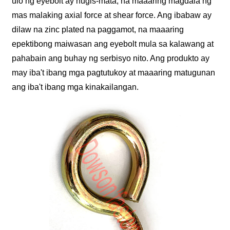
ulo ng eyebolt ay hugis-mata, na maaaring magdala ng
mas malaking axial force at shear force. Ang ibabaw ay
dilaw na zinc plated na paggamot, na maaaring
epektibong maiwasan ang eyebolt mula sa kalawang at
pahabain ang buhay ng serbisyo nito. Ang produkto ay
may iba't ibang mga pagtutukoy at maaaring matugunan
ang iba't ibang mga kinakailangan.