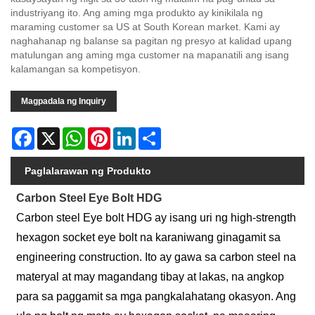
industriyang ito. Ang aming mga produkto ay kinikilala ng
maraming customer sa US at South Korean market. Kami ay
naghahanap ng balanse sa pagitan ng presyo at kalidad upang
matulungan ang aming mga customer na mapanatili ang isang
kalamangan sa kompetisyon.
Magpadala ng Inquiry
Facebook
X
WhatsApp
Pinterest
LinkedIn
Share
Paglalarawan ng Produkto
Carbon Steel Eye Bolt HDG
Carbon steel Eye bolt HDG ay isang uri ng high-strength
hexagon socket eye bolt na karaniwang ginagamit sa
engineering construction. Ito ay gawa sa carbon steel na
materyal at may magandang tibay at lakas, na angkop
para sa paggamit sa mga pangkalahatang okasyon. Ang