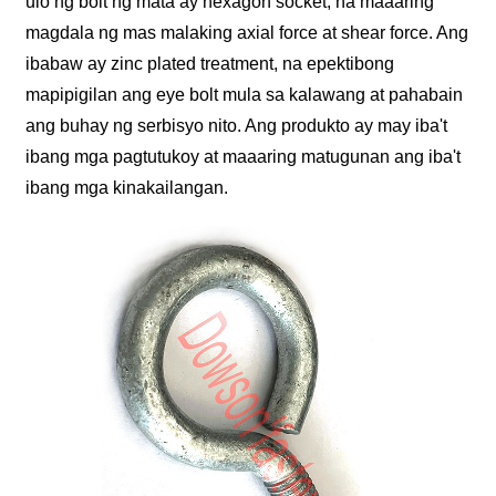
ulo ng bolt ng mata ay hexagon socket, na maaaring
magdala ng mas malaking axial force at shear force. Ang
ibabaw ay zinc plated treatment, na epektibong
mapipigilan ang eye bolt mula sa kalawang at pahabain
ang buhay ng serbisyo nito. Ang produkto ay may iba't
ibang mga pagtutukoy at maaaring matugunan ang iba't
ibang mga kinakailangan.