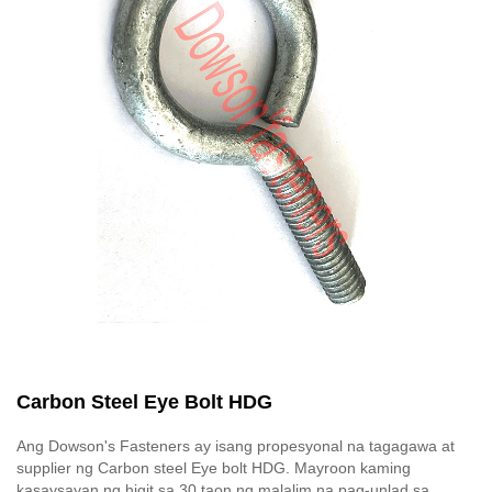
Carbon Steel Eye Bolt HDG
Ang Dowson's Fasteners ay isang propesyonal na tagagawa at
supplier ng Carbon steel Eye bolt HDG. Mayroon kaming
kasaysayan ng higit sa 30 taon ng malalim na pag-unlad sa