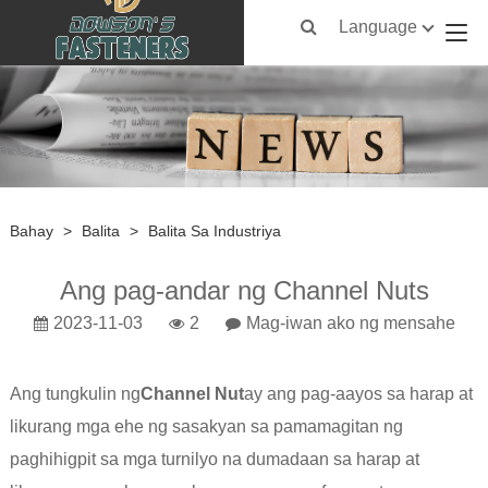
Language
Bahay
>
Balita
>
Balita Sa Industriya
Ang pag-andar ng Channel Nuts
2023-11-03
2
Mag-iwan ako ng mensahe
Ang tungkulin ng
Channel Nut
ay ang pag-aayos sa harap at
likurang mga ehe ng sasakyan sa pamamagitan ng
paghihigpit sa mga turnilyo na dumadaan sa harap at