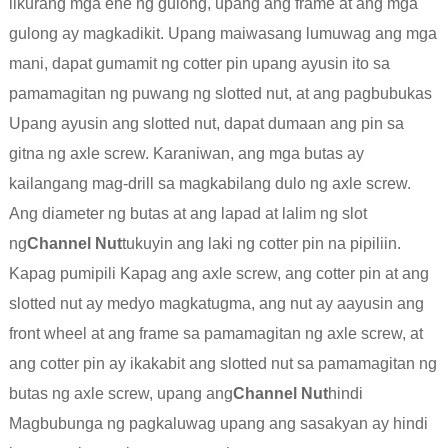
likurang mga ehe ng gulong, upang ang frame at ang mga
gulong ay magkadikit. Upang maiwasang lumuwag ang mga
mani, dapat gumamit ng cotter pin upang ayusin ito sa
pamamagitan ng puwang ng slotted nut, at ang pagbubukas
Upang ayusin ang slotted nut, dapat dumaan ang pin sa
gitna ng axle screw. Karaniwan, ang mga butas ay
kailangang mag-drill sa magkabilang dulo ng axle screw.
Ang diameter ng butas at ang lapad at lalim ng slot
ng
Channel Nut
tukuyin ang laki ng cotter pin na pipiliin.
Kapag pumipili Kapag ang axle screw, ang cotter pin at ang
slotted nut ay medyo magkatugma, ang nut ay aayusin ang
front wheel at ang frame sa pamamagitan ng axle screw, at
ang cotter pin ay ikakabit ang slotted nut sa pamamagitan ng
butas ng axle screw, upang ang
Channel Nut
hindi
Magbubunga ng pagkaluwag upang ang sasakyan ay hindi